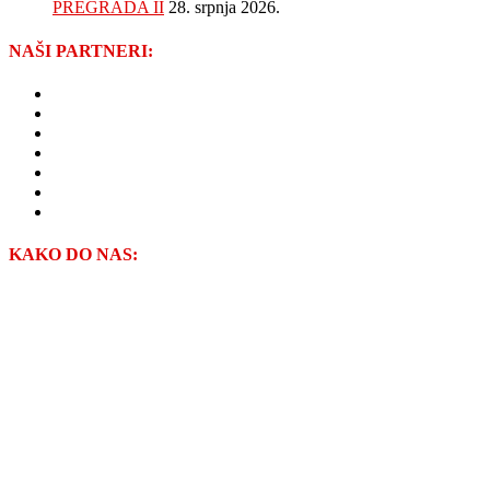
PREGRADA II
28. srpnja 2026.
NAŠI PARTNERI:
GRAD PREGRADA
VIOP d.o.o.
ŽUPANIJSKE CESTE ZAGREBAČKE ŽUPANIJE
ZAGORJE GRADNJA d.o.o.
NISKOGRADNJA HREN d.o.o.
KAMGRAD d.o.o.
VODOPRIVREDA-ZAGORJE d.o.o.
KAKO DO NAS: