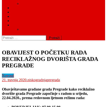
Fiskalna odgovornost
Kontakt
Cjenici
Pravni okvir
Tražilica groblja
Postupci
Napuštena grobna mjesta
Pretraži:
OBAVIJEST O POČETKU RADA
RECIKLAŽNOG DVORIŠTA GRADA
PREGRADE
Novosti
21. travnja 2020.
niskogradnjapregrada
Obavještavamo građane grada Pregrade kako reciklažno
dvorište grada Pregrade započinje s radom u srijedu,
22.04.2020., prema redovnom ljetnom režimu rada: