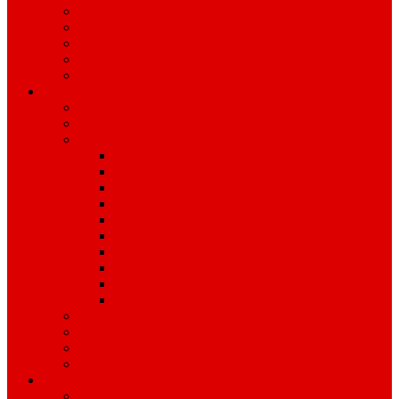
Graditeljstvo
JPP, Zimska služba
Upravljanje grobljima
Upravljanje zgradama
Dimnjačarstvo
Javna nabava
Obavijesti i profil Naručitelja
Plan nabave
Jednostavna nabava
JEDNOSTAVNA NABAVA 2026
JEDNOSTAVNA NABAVA 2025.
JEDNOSTAVNA NABAVA 2024.
JEDNOSTAVNA NABAVA 2023.
JEDNOSTAVNA NABAVA 2022.
JEDNOSTAVNA NABAVA 2021.
JEDNOSTAVNA NABAVA 2020.
JEDNOSTAVNA NABAVA 2019.
JEDNOSTAVNA NABAVA 2018.
JEDNOSTAVNA NABAVA 2017.
Registar ugovora o JN i okvirnih sporazuma
Pravilnik o jednostavnoj nabavi
Izvješća o javnoj nabavi
Prethodno savjetovanje sa zainteresiranim GS
Dokumenti
IZVJEŠĆA I PLANOVI