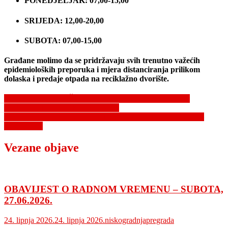
PONEDJELJAK: 07,00-15,00
SRIJEDA: 12,00-20,00
SUBOTA: 07,00-15,00
Građane molimo da se pridržavaju svih trenutno važećih
epidemioloških preporuka i mjera distanciranja prilikom
dolaska i predaje otpada na reciklažno dvorište.
Navigacija
OBAVIJEST O POČETKU RADA VELEPRODAJE U
KAMENOLOMU PREGRADA II
objava
OBAVIJEST O RADU KAMENOLOMA PREGRADA II –
27.04.2020.
Vezane objave
OBAVIJEST O RADNOM VREMENU – SUBOTA,
27.06.2026.
24. lipnja 2026.
24. lipnja 2026.
niskogradnjapregrada