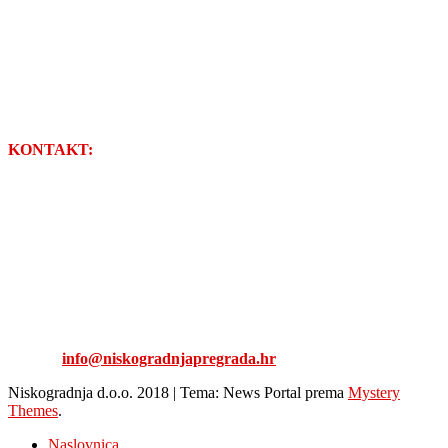
KONTAKT:
NISKOGRADNJA d.o.o.
Stjepana Radića 17
49218 Pregrada
Tel: 049/376-126
Fax: 049/377-447
E-mail:
info@niskogradnjapregrada.hr
Niskogradnja d.o.o. 2018
|
Tema: News Portal prema
Mystery
Themes
.
Naslovnica