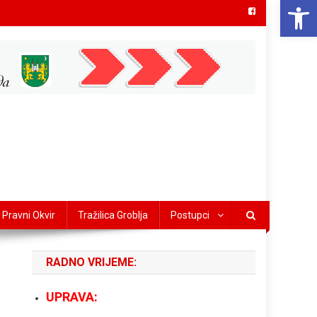
Open 
Pravni Okvir
Tražilica Groblja
Postupci
RADNO VRIJEME:
UPRAVA: