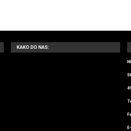
KAKO DO NAS:
N
S
4
T
F
E