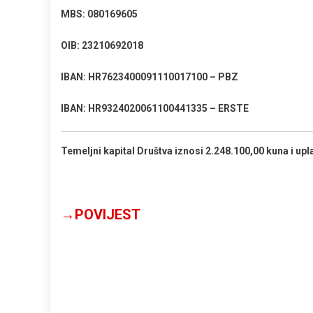
MBS: 080169605
OIB: 23210692018
IBAN: HR7623400091110017100 – PBZ
IBAN: HR9324020061100441335 – ERSTE
Temeljni kapital Društva iznosi 2.248.100,00 kuna i uplać
→POVIJEST