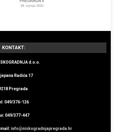
PREGRADA II
28. srpnja 2026.
KONTAKT:
ISKOGRADNJA d.o.o.
tjepana Radića 17
9218 Pregrada
el: 049/376-126
ax: 049/377-447
-mail:
info@niskogradnjapregrada.hr