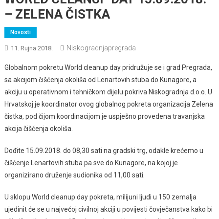
– ZELENA ČISTKA
Novosti
Niskogradnjapregrada
11. Rujna 2018.
Globalnom pokretu World cleanup day pridružuje se i grad Pregrada,
sa akcijom čišćenja okoliša od Lenartovih stuba do Kunagore, a
akciju u operativnom i tehničkom dijelu pokriva Niskogradnja d.o.o. U
Hrvatskoj je koordinator ovog globalnog pokreta organizacija Zelena
čistka, pod čijom koordinacijom je uspješno provedena travanjska
akcija čišćenja okoliša.
Dođite 15.09.2018. do 08,30 sati na gradski trg, odakle krećemo u
čišćenje Lenartovih stuba pa sve do Kunagore, na kojoj je
organizirano druženje sudionika od 11,00 sati.
U sklopu World cleanup day pokreta, milijuni ljudi u 150 zemalja
ujedinit će se u najvećoj civilnoj akciji u povijesti čovječanstva kako bi