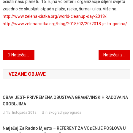
očistili našu planetu. 15. rujna volonteri i organizacije diljem svijeta
zajedno će skupljati otpad s plaža, rijeka, šuma i ulica. Više na:
http://www.zelena-cistka.org/world-cleanup-day-2018/
;
http://www.zelenacistka.org/blog/2018/02/20/2018-je-ta-godina/
Navigacija
Natječaji za radna mjesta–RUKOVATELJ GRAĐEVINSKIM STROJEVIMA (M/Ž), RADNIK NA ODRŽAVANJU POSTROJENJA (M/Ž) i KOMUNALNO GRAĐEVINSKI RADNIK (M/Ž)
Natječaji za radna mjesta – RADNIK NA ODRŽAVANJU POSTROJENJA II (M/Ž) i KOMUNALNO GRAĐEVINSKI RADNIK II (M/Ž)
objava
VEZANE OBJAVE
OBAVIJEST- PRIVREMENA OBUSTAVA GRAĐEVINSKIH RADOVA NA
GROBLJIMA
15. listopada 2019.
niskogradnjapregrada
Natječaj Za Radno Mjesto – REFERENT ZA VOĐENJE POSLOVA U