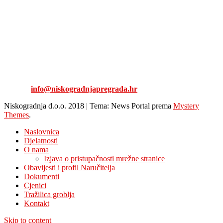
NISKOGRADNJA d.o.o.
Stjepana Radića 17
49218 Pregrada
Tel: 049/376-126
Fax: 049/377-447
E-mail:
info@niskogradnjapregrada.hr
Niskogradnja d.o.o. 2018
|
Tema: News Portal prema
Mystery
Themes
.
Naslovnica
Djelatnosti
O nama
Izjava o pristupačnosti mrežne stranice
Obavijesti i profil Naručitelja
Dokumenti
Cjenici
Tražilica groblja
Kontakt
Skip to content