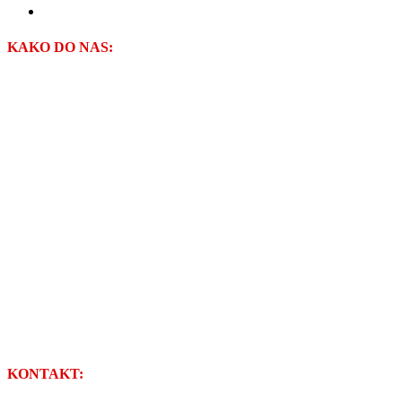
VODOPRIVREDA-ZAGORJE d.o.o.
KAKO DO NAS:
KONTAKT: