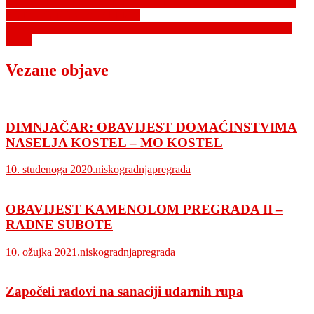
Navigacija
OBAVIJEST- PRIVREMENA OBUSTAVA GRAĐEVINSKIH
RADOVA NA GROBLJIMA
objava
Obavijest o posebnoj regulaciji prometa povodom blagdana Svih
svetih
Vezane objave
DIMNJAČAR: OBAVIJEST DOMAĆINSTVIMA
NASELJA KOSTEL – MO KOSTEL
10. studenoga 2020.
niskogradnjapregrada
OBAVIJEST KAMENOLOM PREGRADA II –
RADNE SUBOTE
10. ožujka 2021.
niskogradnjapregrada
Započeli radovi na sanaciji udarnih rupa