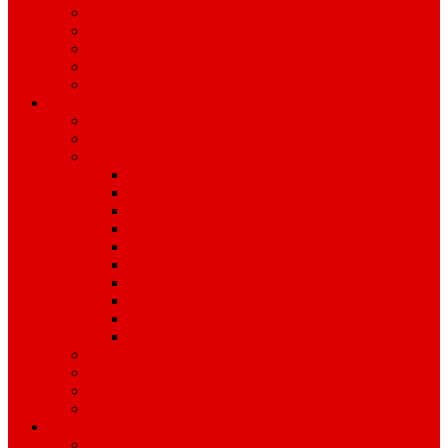
Graditeljstvo
JPP, Zimska služba
Upravljanje grobljima
Upravljanje zgradama
Dimnjačarstvo
Javna nabava
Obavijesti i profil Naručitelja
Plan nabave
Jednostavna nabava
JEDNOSTAVNA NABAVA 2026
JEDNOSTAVNA NABAVA 2025.
JEDNOSTAVNA NABAVA 2024.
JEDNOSTAVNA NABAVA 2023.
JEDNOSTAVNA NABAVA 2022.
JEDNOSTAVNA NABAVA 2021.
JEDNOSTAVNA NABAVA 2020.
JEDNOSTAVNA NABAVA 2019.
JEDNOSTAVNA NABAVA 2018.
JEDNOSTAVNA NABAVA 2017.
Registar ugovora o JN i okvirnih sporazuma
Pravilnik o jednostavnoj nabavi
Izvješća o javnoj nabavi
Prethodno savjetovanje sa zainteresiranim GS
Dokumenti
IZVJEŠĆA I PLANOVI