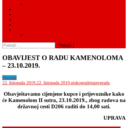
Fiskalna odgovornost
Kontakt
Cjenici
Pravni okvir
Tražilica groblja
Postupci
Napuštena grobna mjesta
Pretraži:
OBAVIJEST O RADU KAMENOLOMA
– 23.10.2019.
Novosti
22. listopada 2019.
22. listopada 2019.
niskogradnjapregrada
Obavještavamo cijenjene kupce i prijevoznike kako
će Kamenolom II sutra, 23.10.2019., zbog radova na
državnoj cesti D206 raditi do 14,00 sati.
UPRAVA