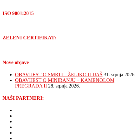
ISO 9001:2015
ZELENI CERTIFIKAT:
Nove objave
OBAVIJEST O SMRTI – ŽELJKO ILIJAŠ
31. srpnja 2026.
OBAVIJEST O MINIRANJU – KAMENOLOM
PREGRADA II
28. srpnja 2026.
NAŠI PARTNERI:
GRAD PREGRADA
VIOP d.o.o.
ŽUPANIJSKE CESTE ZAGREBAČKE ŽUPANIJE
ZAGORJE GRADNJA d.o.o.
NISKOGRADNJA HREN d.o.o.
KAMGRAD d.o.o.