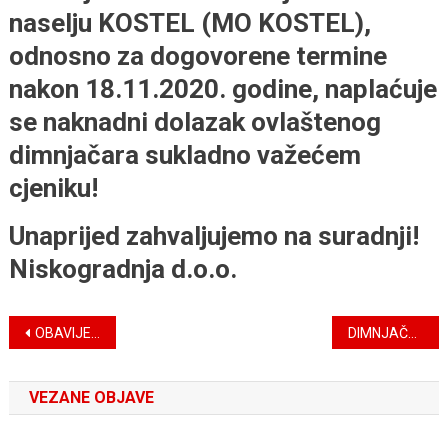
naselju KOSTEL (MO KOSTEL),
odnosno za dogovorene termine
nakon 18.11.2020. godine, naplaćuje
se naknadni dolazak ovlaštenog
dimnjačara sukladno važećem
cjeniku!
Unaprijed zahvaljujemo na suradnji!
Niskogradnja d.o.o.
Navigacija
OBAVIJEST O RADU KAMENOLOMA PREGRADA II – SRIJEDA (11.11.2020.)
DIMNJAČAR: OBAVIJEST DOMAĆINSTVIMA NASELJA NA PODRUČJU MO VINAGORA
objava
VEZANE OBJAVE