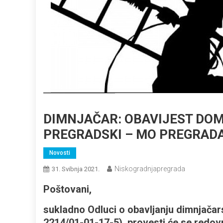
DIMNJAČAR: OBAVIJEST DO
PREGRADSKI – MO PREGRAD
Novosti
Niskogradnjapregrada
31. Svibnja 2021.
Poštovani,
sukladno Odluci o obavljanju dimnjačars
2214/01-01-17-5), provesti će se redovn