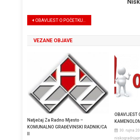
Nisk
Navigacija
OBAVIJEST O POČETKU REDOVNOG MALČIRANJA PO MJESNIM ODBORIMA
objava
VEZANE OBJAVE
OBAVIJEST 
Natječaj Za Radno Mjesto –
KAMENOLOM
KOMUNALNO GRAĐEVINSKI RADNIK/CA
30. rujna 20
II
niskogradnjap