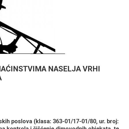
MAĆINSTVIMA NASELJA VRHI
A
kih poslova (klasa: 363-01/17-01/80, ur. broj:
a kontrola i čišćenje dimovodnih objekata, te