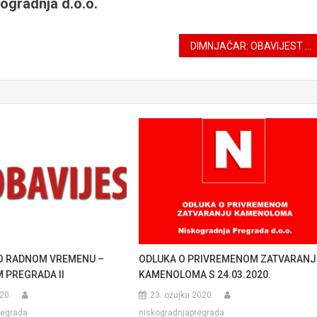
ogradnja d.o.o.
DIMNJAČAR: OBAVIJEST DOMAĆINSTVIMA NASELJA NA PODRUČJU MO SOPOT
O RADNOM VREMENU –
ODLUKA O PRIVREMENOM ZATVARANJ
 PREGRADA II
KAMENOLOMA S 24.03.2020.
20.
23. ožujka 2020.
regrada
niskogradnjapregrada