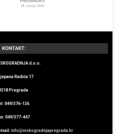
PREGRADA II
28. srpnja 2026.
KONTAKT:
ISKOGRADNJA d.o.o.
tjepana Radića 17
9218 Pregrada
el: 049/376-126
ax: 049/377-447
-mail:
info@niskogradnjapregrada.hr