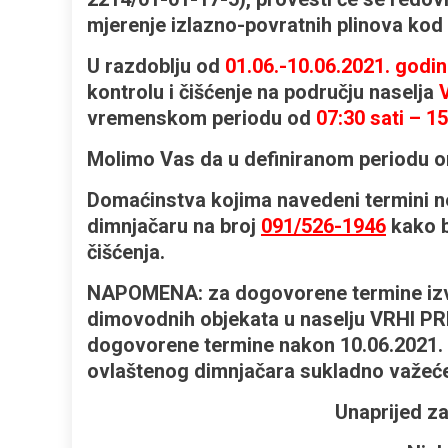
mjerenje izlazno-povratnih plinova kod 
U razdoblju od
01.06.-10.06.2021. godi
kontrolu i čišćenje na području naselja
vremenskom periodu od
07:30 sati – 15
Molimo Vas da u definiranom periodu 
Domaćinstva kojima navedeni termini n
dimnjačaru na broj
091/526-1946
kako b
čišćenja.
NAPOMENA: za dogovorene termine izvan
dimovodnih objekata u naselju VRHI 
dogovorene termine nakon 10.06.2021. 
ovlaštenog dimnjačara sukladno važeće
Unaprijed za