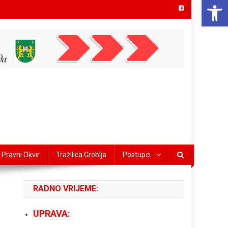
Open 
Pravni Okvir
Tražilica Groblja
Postupci
RADNO VRIJEME:
UPRAVA: