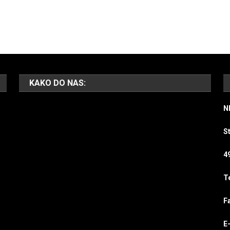
KAKO DO NAS:
N
S
4
T
F
E