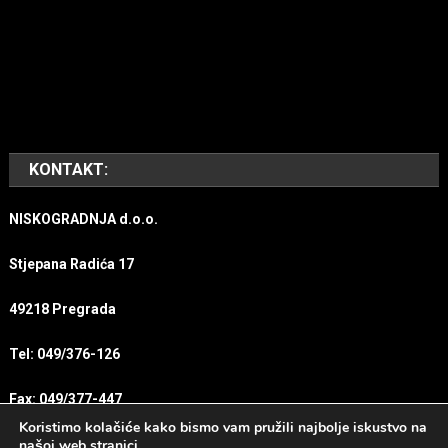
KONTAKT:
NISKOGRADNJA d.o.o.
Stjepana Radića 17
49218 Pregrada
Tel: 049/376-126
Fax: 049/377-447
Koristimo kolačiće kako bismo vam pružili najbolje iskustvo na
našoj web stranici.
E-mail:
info@niskogradnjapregrada.hr