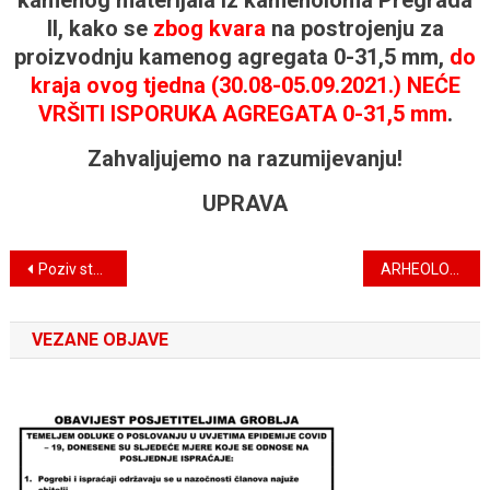
kamenog materijala iz kamenoloma Pregrada
II, kako se
zbog kvara
na postrojenju za
proizvodnju kamenog agregata 0-31,5 mm,
do
kraja ovog tjedna (30.08-05.09.2021.) NEĆE
VRŠITI ISPORUKA AGREGATA 0-31,5 mm
.
Zahvaljujemo na razumijevanju!
UPRAVA
Navigacija
Poziv studentima na sudjelovanje u zaštitnim arheološkim istraživanjima
ARHEOLOŠKI ISTRAŽNI RADOVI NA LOKALITETU KUNAGORA – JAPICA
objava
VEZANE OBJAVE