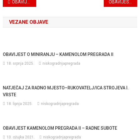
Navigacija
OBAVIJEST KORISNICIMA USLUGA NISKOGRADNJE D.O.O. O UKIDANJU RADA BLAGAJNE U UPRAVI DRUŠTVA
OBAVIJEST O RADU KAMENOLOMA PREGRADA II – PETAK (04.03.2022.)
objava
VEZANE OBJAVE
OBAVIJEST O MINIRANJU – KAMENOLOM PREGRADA II
18. srpnja 2025.
niskogradnjapregrada
NATJEČAJ ZA RADNO MJESTO–RUKOVATELJ/ICA STROJEVA I.
VRSTE
18. lipnja 2025.
niskogradnjapregrada
OBAVIJEST KAMENOLOM PREGRADA II – RADNE SUBOTE
10. ožujka 2021.
niskogradnjapregrada