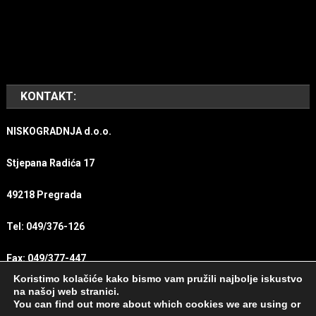
KONTAKT:
NISKOGRADNJA d.o.o.
Stjepana Radića 17
49218 Pregrada
Tel: 049/376-126
Fax: 049/377-447
Koristimo kolačiće kako bismo vam pružili najbolje iskustvo
E-mail:
info@niskogradnjapregrada.hr
na našoj web stranici.
You can find out more about which cookies we are using or