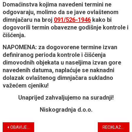
Domaćinstva kojima navedeni termini ne
odgovaraju, molimo da se jave ovlaštenom
dimnjačaru na broj
091/526-194
6
kako bi
dogovorili termin obavezne godišnje kontrole i
čišćenja.
NAPOMENA: za dogovorene termine izvan
definiranog perioda kontrole i čišćenja
dimovodnih objekata u naseljima izvan gore
navedenih datuma, naplaćuje se naknadni
dolazak ovlaštenog dimnjačara sukladno
važećem cjeniku!
Unaprijed zahvaljujemo na suradnji!
Niskogradnja d.o.o.
Navigacija
OBAVIJEST O REDOVNOM MALČIRANJU PO MJESNIM ODBORIMA
RECIKLAŽNO DVORIŠTE PREGRADA – ZIMSKI REŽIM RADA