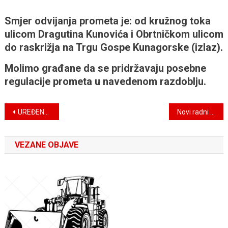
Smjer odvijanja prometa je: od kružnog toka
ulicom Dragutina Kunovića i Obrtničkom ulicom
do raskrižja na Trgu Gospe Kunagorske (izlaz).
Molimo građane da se pridržavaju posebne
regulacije prometa u navedenom razdoblju.
Navigacija
UREĐENJE GROBLJA NA PODRUČJU GRADA PREGRADE
Novi radni stroj – kombinirka u voznom parku Niskogradnje d.o.o.
objava
VEZANE OBJAVE