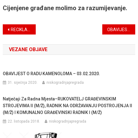
Cijenjene građane molimo za razumijevanje.
Navigacija
RECIKLAŽNO DVORIŠTE NAGRAĐUJE!
OBAVIJEST O RADU KAMENOLOMA PREGRADA II
objava
VEZANE OBJAVE
OBAVIJEST O RADU KAMENOLOMA – 03.02.2020.
31. siječnja 2020.
niskogradnjapregrada
Natječaji Za Radna Mjesta–RUKOVATELJ GRAĐEVINSKIM
STROJEVIMA II (M/Ž), RADNIK NA ODRŽAVANJU POSTROJENJA II
(M/Ž) I KOMUNALNO GRAĐEVINSKI RADNIK I (M/Ž)
22. listopada 2018.
niskogradnjapregrada