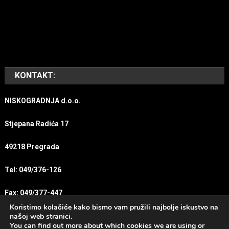
KONTAKT:
NISKOGRADNJA d.o.o.
Stjepana Radića 17
49218 Pregrada
Tel: 049/376-126
Fax: 049/377-447
Koristimo kolačiće kako bismo vam pružili najbolje iskustvo na
našoj web stranici.
E-mail:
info@niskogradnjapregrada.hr
You can find out more about which cookies we are using or