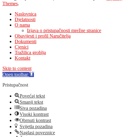
Themes
.
Naslovnica
Djelatnosti
O nama
Izjava o pristupačnosti mrežne stranice
Obavijesti i profil Naručitelja
Dokumenti
Cjenici
Tražilica groblja
Kontakt
Skip to content
Open toolbar
Pristupačnost
Povećaj tekst
Smanji tekst
Siva pozadina
Visoki kontrast
Obrnuti kontrast
Svijetla pozadina
Naglasi poveznice