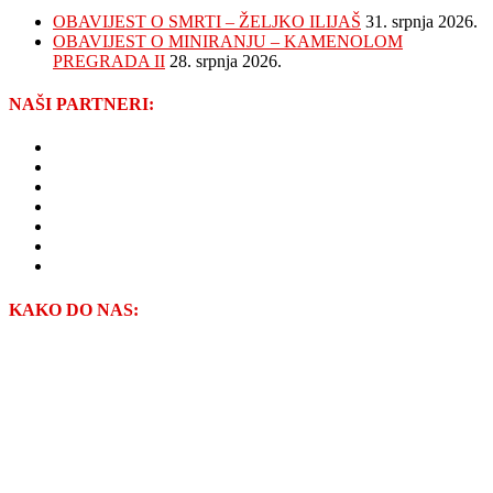
OBAVIJEST O SMRTI – ŽELJKO ILIJAŠ
31. srpnja 2026.
OBAVIJEST O MINIRANJU – KAMENOLOM
PREGRADA II
28. srpnja 2026.
NAŠI PARTNERI:
GRAD PREGRADA
VIOP d.o.o.
ŽUPANIJSKE CESTE ZAGREBAČKE ŽUPANIJE
ZAGORJE GRADNJA d.o.o.
NISKOGRADNJA HREN d.o.o.
KAMGRAD d.o.o.
VODOPRIVREDA-ZAGORJE d.o.o.
KAKO DO NAS: