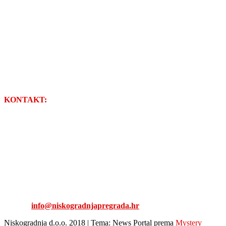
KONTAKT:
NISKOGRADNJA d.o.o.
Stjepana Radića 17
49218 Pregrada
Tel: 049/376-126
Fax: 049/377-447
E-mail:
info@niskogradnjapregrada.hr
Niskogradnja d.o.o. 2018
|
Tema: News Portal prema
Mystery