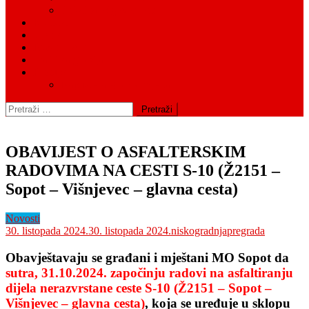
Fiskalna odgovornost
Kontakt
Cjenici
Pravni okvir
Tražilica groblja
Postupci
Napuštena grobna mjesta
Pretraži:
OBAVIJEST O ASFALTERSKIM
RADOVIMA NA CESTI S-10 (Ž2151 –
Sopot – Višnjevec – glavna cesta)
Novosti
30. listopada 2024.
30. listopada 2024.
niskogradnjapregrada
Obavještavaju se građani i mještani MO Sopot da
sutra, 31.10.2024. započinju radovi na asfaltiranju
dijela nerazvrstane ceste S-10 (Ž2151 – Sopot –
Višnjevec – glavna cesta)
, koja se uređuje u sklopu