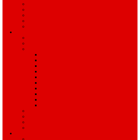
Graditeljstvo
JPP, Zimska služba
Upravljanje grobljima
Upravljanje zgradama
Dimnjačarstvo
Javna nabava
Obavijesti i profil Naručitelja
Plan nabave
Jednostavna nabava
JEDNOSTAVNA NABAVA 2026
JEDNOSTAVNA NABAVA 2025.
JEDNOSTAVNA NABAVA 2024.
JEDNOSTAVNA NABAVA 2023.
JEDNOSTAVNA NABAVA 2022.
JEDNOSTAVNA NABAVA 2021.
JEDNOSTAVNA NABAVA 2020.
JEDNOSTAVNA NABAVA 2019.
JEDNOSTAVNA NABAVA 2018.
JEDNOSTAVNA NABAVA 2017.
Registar ugovora o JN i okvirnih sporazuma
Pravilnik o jednostavnoj nabavi
Izvješća o javnoj nabavi
Prethodno savjetovanje sa zainteresiranim GS
Dokumenti
IZVJEŠĆA I PLANOVI