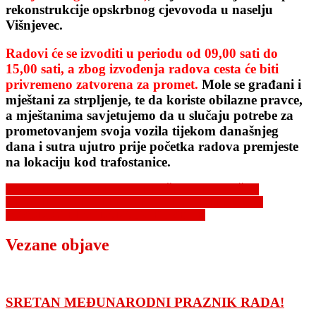
rekonstrukcije opskrbnog cjevovoda u naselju
Višnjevec.
Radovi će se izvoditi u periodu od 09,00 sati do
15,00 sati, a zbog izvođenja radova cesta će biti
privremeno zatvorena za promet.
Mole se građani i
mještani za strpljenje, te da koriste obilazne pravce,
a mještanima savjetujemo da u slučaju potrebe za
prometovanjem svoja vozila tijekom današnjeg
dana i sutra ujutro prije početka radova premjeste
na lokaciju kod trafostanice.
Navigacija
OBAVIJEST O RADU RECIKLAŽNOG DVORIŠTA
OBAVIJEST O POSEBNOJ REGULACIJI PROMETA
objava
POVODOM BLAGDANA SVIH SVETIH
Vezane objave
SRETAN MEĐUNARODNI PRAZNIK RADA!