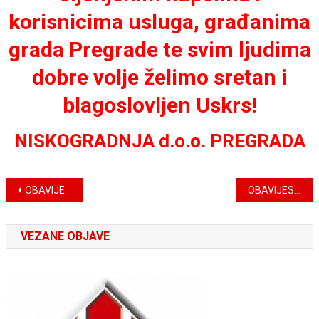
korisnicima usluga, građanima
grada Pregrade te svim ljudima
dobre volje želimo sretan i
blagoslovljen Uskrs!
NISKOGRADNJA d.o.o. PREGRADA
Navigacija
OBAVIJEST O RADU ZA USKRSNE BLAGDANE
OBAVIJEST O MINIRANJU – KAMENOLOM PREGRADA II
objava
VEZANE OBJAVE