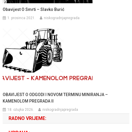
Obavijest O Smrti – Slavko Burić
1. prosinca 2021.
niskogradnjapregrada
OBAVIJEST O ODGODI I NOVOM TERMINU MINIRANJA –
KAMENOLOM PREGRADA II
18. ožujka 2026.
niskogradnjapregrada
RADNO VRIJEME: