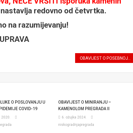
ojeva, NEĆE VRŠITI isporuka kamenih
nastavlja redovno od četvrtka.
mo na razumijevanju!
UPRAVA
OBAVIJEST O POSEBNOJ REGULACIJI PROMETA NA BLAGDAN SVIH SVETIH
LUKE O POSLOVANJU U
OBAVIJEST O MINIRANJU –
PIDEMIJE COVID-19
KAMENOLOM PREGRADA II
a 2020.
6. ožujka 2024.
regrada
niskogradnjapregrada