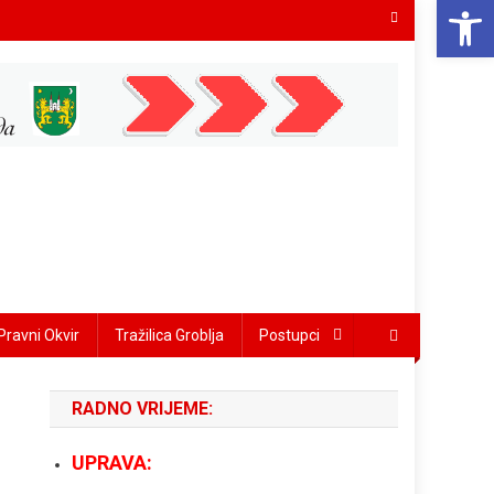
Open 
Pravni Okvir
Tražilica Groblja
Postupci
RADNO VRIJEME:
UPRAVA: