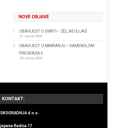
NOVE OBJAVE
OBAVIJEST O SMRTI – ŽELJKO ILIJAŠ
31. srpnja 2026.
OBAVIJEST O MINIRANJU – KAMENOLOM
PREGRADA II
28. srpnja 2026.
KONTAKT:
ISKOGRADNJA d.o.o.
tjepana Radića 17