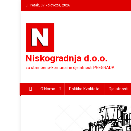
Preskočite
Petak, 07 kolovoza, 2026
na
sadržaj
Niskogradnja d.o.o.
za stambeno-komunalne djelatnosti PREGRADA
O Nama
Politika Kvalitete
Djelatnosti