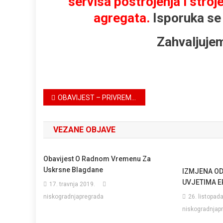
servisa postrojenja i str
agregata.
Isporuka se 
Zahvaljuje
Navigacija
OBAVIJEST – PRIVREMENA OBUSTAVA KLESARSKIH I GRAĐEVINSKIH RADOVA NA GROBLJIMA
objava
VEZANE OBJAVE
Obavijest O Radnom Vremenu Za
Uskrsne Blagdane
IZMJENA OD
UVJETIMA E
17. travnja 2019.
niskogradnjapregrada
26. listopad
niskogradnjap