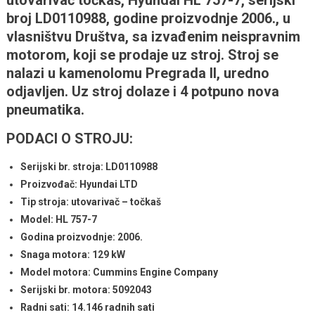
utovarivač točkaš, Hyundai HL 757-7, serijski
broj LD0110988, godine proizvodnje 2006., u
vlasništvu Društva, sa izvađenim neispravnim
motorom, koji se prodaje uz stroj. Stroj se
nalazi u kamenolomu Pregrada II, uredno
odjavljen. Uz stroj dolaze i 4 potpuno nova
pneumatika.
PODACI O STROJU:
Serijski br. stroja: LD0110988
Proizvođač: Hyundai LTD
Tip stroja: utovarivač – točkaš
Model: HL 757-7
Godina proizvodnje: 2006.
Snaga motora: 129 kW
Model motora: Cummins Engine Company
Serijski br. motora: 5092043
Radni sati: 14.146 radnih sati