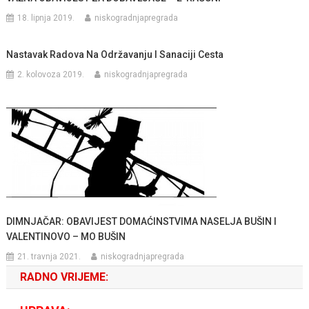
18. lipnja 2019.
niskogradnjapregrada
Nastavak Radova Na Održavanju I Sanaciji Cesta
2. kolovoza 2019.
niskogradnjapregrada
DIMNJAČAR: OBAVIJEST DOMAĆINSTVIMA NASELJA BUŠIN I
VALENTINOVO – MO BUŠIN
21. travnja 2021.
niskogradnjapregrada
RADNO VRIJEME: