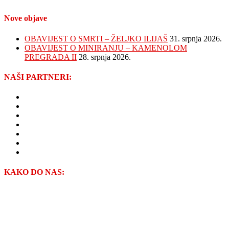
Nove objave
OBAVIJEST O SMRTI – ŽELJKO ILIJAŠ
31. srpnja 2026.
OBAVIJEST O MINIRANJU – KAMENOLOM
PREGRADA II
28. srpnja 2026.
NAŠI PARTNERI:
GRAD PREGRADA
VIOP d.o.o.
ŽUPANIJSKE CESTE ZAGREBAČKE ŽUPANIJE
ZAGORJE GRADNJA d.o.o.
NISKOGRADNJA HREN d.o.o.
KAMGRAD d.o.o.
VODOPRIVREDA-ZAGORJE d.o.o.
KAKO DO NAS: