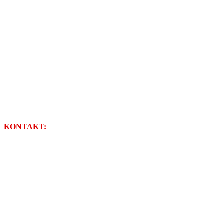
KONTAKT:
NISKOGRADNJA d.o.o.
Stjepana Radića 17
49218 Pregrada
Tel: 049/376-126
Fax: 049/377-447