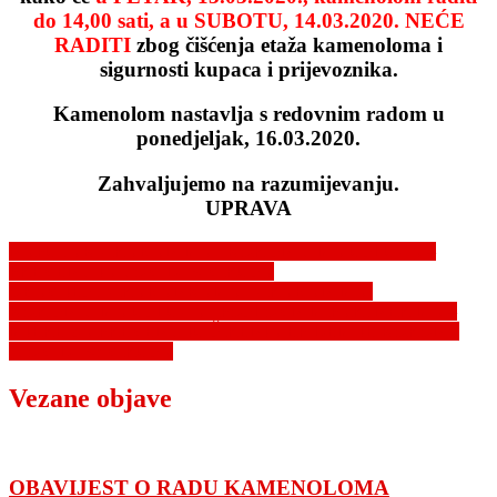
do 14,00 sati, a
u SUBOTU, 14.03.2020. NEĆE
RADITI
zbog čišćenja etaža kamenoloma i
sigurnosti kupaca i prijevoznika.
Kamenolom nastavlja s redovnim radom u
ponedjeljak, 16.03.2020.
Zahvaljujemo na razumijevanju.
UPRAVA
Navigacija
NAPUTAK GRAĐANIMA I KORISNICIMA USLUGA –
PREVENCIJA COVID-19 VIRUSA
objava
OBAVIJEST GRAĐANKAMA I GRAĐANIMA,
KORISNICIMA USLUGA I POSLOVNIM PARTNERIMA –
MJERE ZA PREVENCIJU ŠIRENJA EPIDEMIJE KORONA
(COVID-19) VIRUSA
Vezane objave
OBAVIJEST O RADU KAMENOLOMA