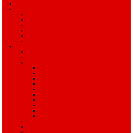
Politika kvalitete
Djelatnosti
Proizvodnja agregata
Graditeljstvo
JPP, Zimska služba
Upravljanje grobljima
Upravljanje zgradama
Dimnjačarstvo
Javna nabava
Obavijesti i profil Naručitelja
Plan nabave
Jednostavna nabava
JEDNOSTAVNA NABAVA 2026
JEDNOSTAVNA NABAVA 2025.
JEDNOSTAVNA NABAVA 2024.
JEDNOSTAVNA NABAVA 2023.
JEDNOSTAVNA NABAVA 2022.
JEDNOSTAVNA NABAVA 2021.
JEDNOSTAVNA NABAVA 2020.
JEDNOSTAVNA NABAVA 2019.
JEDNOSTAVNA NABAVA 2018.
JEDNOSTAVNA NABAVA 2017.
Registar ugovora o JN i okvirnih sporazuma
Pravilnik o jednostavnoj nabavi
Izvješća o javnoj nabavi