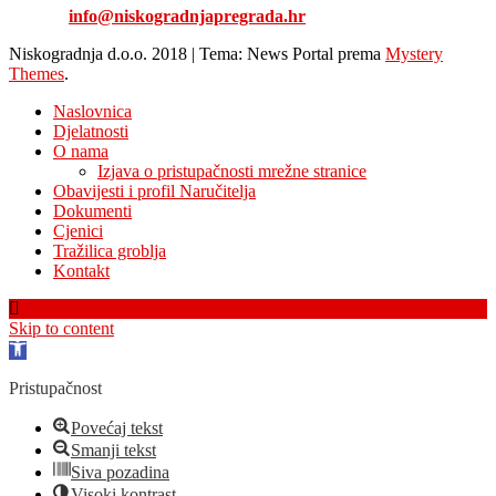
E-mail:
info@niskogradnjapregrada.hr
Niskogradnja d.o.o. 2018
|
Tema: News Portal prema
Mystery
Themes
.
Naslovnica
Djelatnosti
O nama
Izjava o pristupačnosti mrežne stranice
Obavijesti i profil Naručitelja
Dokumenti
Cjenici
Tražilica groblja
Kontakt
Skip to content
Open
toolbar
Pristupačnost
Povećaj tekst
Smanji tekst
Siva pozadina
Visoki kontrast