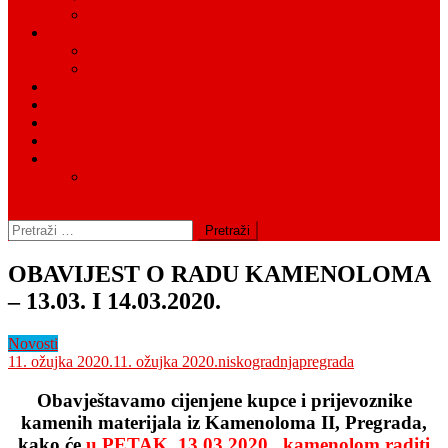
Prethodno savjetovanje sa zainteresiranim GS
Dokumenti
IZVJEŠĆA I PLANOVI
Fiskalna odgovornost
Kontakt
Cjenici
Pravni okvir
Tražilica groblja
Postupci
Napuštena grobna mjesta
Pretraži:
OBAVIJEST O RADU KAMENOLOMA
– 13.03. I 14.03.2020.
Novosti
11. ožujka 2020.
11. ožujka 2020.
niskogradnjapregrada
Obavještavamo cijenjene kupce i prijevoznike
kamenih materijala iz Kamenoloma II, Pregrada,
kako će
u PETAK, 13.03.2020., kamenolom raditi