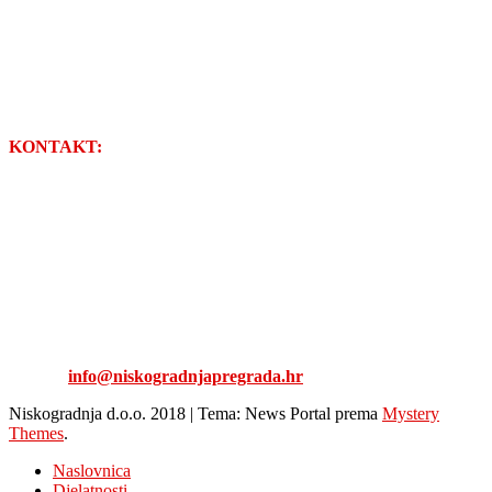
KONTAKT:
NISKOGRADNJA d.o.o.
Stjepana Radića 17
49218 Pregrada
Tel: 049/376-126
Fax: 049/377-447
E-mail:
info@niskogradnjapregrada.hr
Niskogradnja d.o.o. 2018
|
Tema: News Portal prema
Mystery
Themes
.
Naslovnica
Djelatnosti