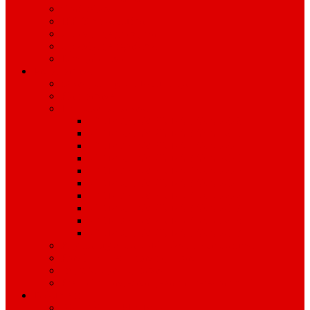
Graditeljstvo
JPP, Zimska služba
Upravljanje grobljima
Upravljanje zgradama
Dimnjačarstvo
Javna nabava
Obavijesti i profil Naručitelja
Plan nabave
Jednostavna nabava
JEDNOSTAVNA NABAVA 2026
JEDNOSTAVNA NABAVA 2025.
JEDNOSTAVNA NABAVA 2024.
JEDNOSTAVNA NABAVA 2023.
JEDNOSTAVNA NABAVA 2022.
JEDNOSTAVNA NABAVA 2021.
JEDNOSTAVNA NABAVA 2020.
JEDNOSTAVNA NABAVA 2019.
JEDNOSTAVNA NABAVA 2018.
JEDNOSTAVNA NABAVA 2017.
Registar ugovora o JN i okvirnih sporazuma
Pravilnik o jednostavnoj nabavi
Izvješća o javnoj nabavi
Prethodno savjetovanje sa zainteresiranim GS
Dokumenti
IZVJEŠĆA I PLANOVI