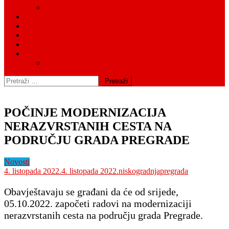
Fiskalna odgovornost
Kontakt
Cjenici
Pravni okvir
Tražilica groblja
Postupci
Napuštena grobna mjesta
Pretraži:
POČINJE MODERNIZACIJA
NERAZVRSTANIH CESTA NA
PODRUČJU GRADA PREGRADE
Novosti
4. listopada 2022.
4. listopada 2022.
niskogradnjapregrada
Obavještavaju se građani da će od srijede,
05.10.2022. započeti radovi na modernizaciji
nerazvrstanih cesta na području grada Pregrade.