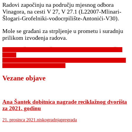
Radovi započinju na području mjesnog odbora
Vinagora, na cesti V 27, V 27.1 (L22007-Mlinari-
Šlogari-Grofelniki-vodocrpilište-Antonići-V30).
Mole se građani za strpljenje u prometu i suradnju
prilikom izvođenja radova.
Navigacija
RECIKLAŽNO DVORIŠTE PREGRADA – ZIMSKI REŽIM
RADA
objava
OBAVIJEST O SMANJENIM KAPACITETIMA ISPORUKE –
KAMENOLOM PREGRADA II
Vezane objave
Ana Šantek dobitnica nagrade reciklažnog dvorišta
za 2021. godinu
21. prosinca 2021.
niskogradnjapregrada