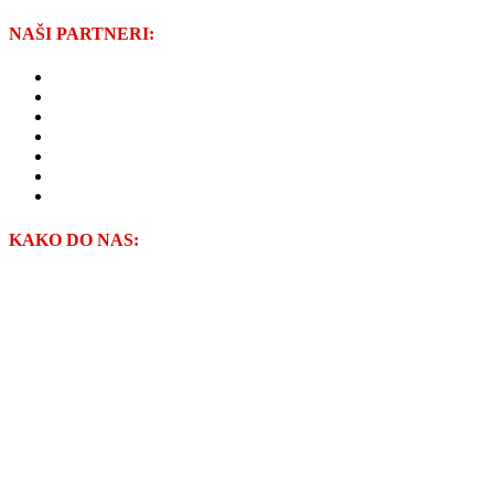
NAŠI PARTNERI:
GRAD PREGRADA
VIOP d.o.o.
ŽUPANIJSKE CESTE ZAGREBAČKE ŽUPANIJE
ZAGORJE GRADNJA d.o.o.
NISKOGRADNJA HREN d.o.o.
KAMGRAD d.o.o.
VODOPRIVREDA-ZAGORJE d.o.o.
KAKO DO NAS: