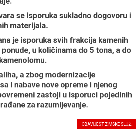
aje.
ara se isporuka sukladno dogovoru i
h materijala.
na je isporuka svih frakcija kamenih
 ponude, u količinama do 5 tona, a do
u kamenolomu.
aliha, a zbog modernizacije
sa i nabave nove opreme i njenog
povremeni zastoji u isporuci pojedinih
rađane za razumijevanje.
OBAVIJEST ZIMSKE SLUŽBE