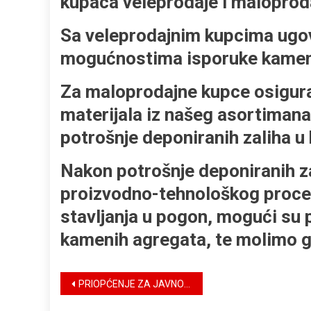
kupaca veleprodaje i maloprod
Sa veleprodajnim kupcima ugov
mogućnostima isporuke kameni
Za maloprodajne kupce osigura
materijala iz našeg asortimana
potrošnje deponiranih zaliha 
Nakon potrošnje deponiranih z
proizvodno-tehnološkog proce
stavljanja u pogon, mogući su 
kamenih agregata, te molimo g
Navigacija
PRIOPĆENJE ZA JAVNOST – UPRAVA NISKOGRADNJE d.o.o.