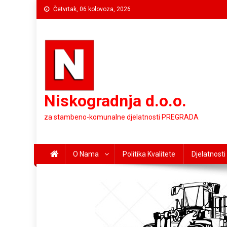
Preskočite
Četvrtak, 06 kolovoza, 2026
na
sadržaj
Niskogradnja d.o.o.
za stambeno-komunalne djelatnosti PREGRADA
O Nama
Politika Kvalitete
Djelatnosti