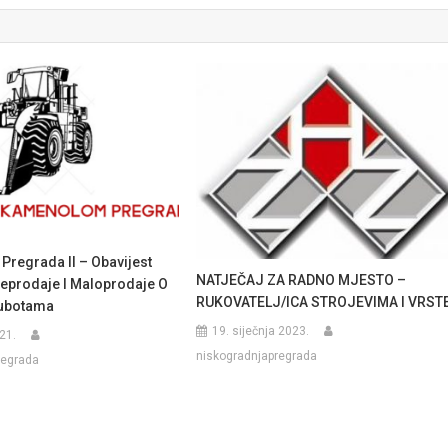
regrada II – Obavijest
NATJEČAJ ZA RADNO MJESTO –
eprodaje I Maloprodaje O
RUKOVATELJ/ICA STROJEVIMA I VRST
ubotama
19. siječnja 2023.
21.
niskogradnjapregrada
regrada