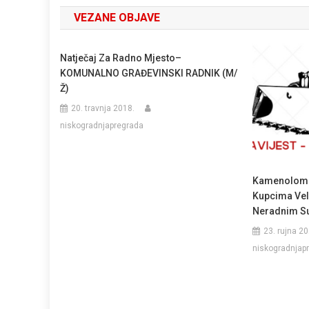
objava
VEZANE OBJAVE
Natječaj Za Radno Mjesto–
KOMUNALNO GRAĐEVINSKI RADNIK (M/
Ž)
20. travnja 2018.
niskogradnjapregrada
Kamenolom P
Kupcima Vel
Neradnim S
23. rujna 20
niskogradnjap