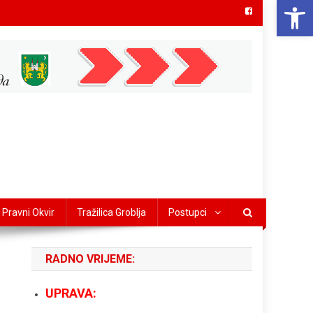
Open 
Pravni Okvir
Tražilica Groblja
Postupci
RADNO VRIJEME:
UPRAVA: